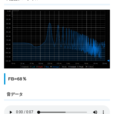
FB=68％
音データ