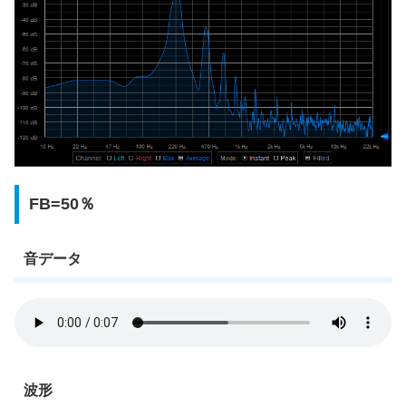
FB=50％
音データ
波形