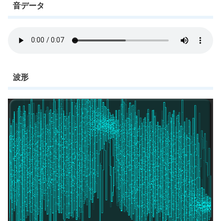
音データ
波形