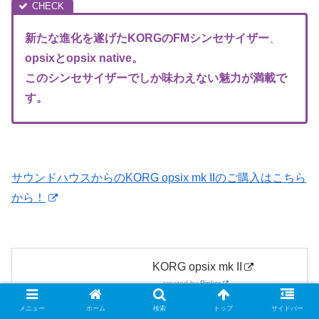
新たな進化を遂げたKORGのFM
シンセサイザー
、
opsixとopsix native。
このシンセサイザーでしか味わえない魅力が満載で
す。
サウンドハウスからのKORG opsix mk IIのご購入はこちら
から！
KORG opsix mk II
created by
Rinker
サウンドハウス
メニュー
ホーム
検索
トップ
サイドバー