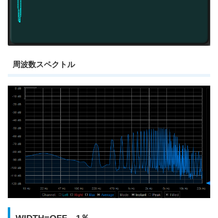
周波数スペクトル
WIDTH=OFF→1％