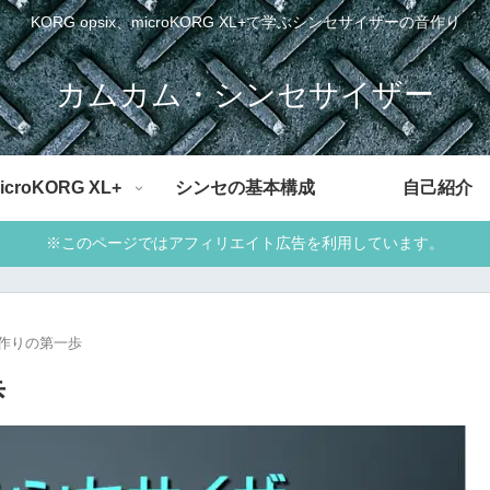
KORG opsix、microKORG XL+で学ぶシンセサイザーの音作り
カムカム・シンセサイザー
icroKORG XL+
シンセの基本構成
自己紹介
※このページではアフィリエイト広告を利用しています。
音作りの第一歩
歩