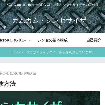
KORG opsix、microKORG XL+で学ぶシンセサイザーの音作り
カムカム・シンセサイザー
icroKORG XL+
シンセの基本構成
自己紹介
※このページではアフィリエイト広告を利用しています。
opsixの機能の説明と実験方法
実験方法