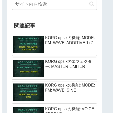
関連記事
KORG opsixの機能: MODE:
FM: WAVE: ADDITIVE 1+7
KORG opsixのエフェクタ
ー: MASTER LIMITER
KORG opsixの機能: MODE:
FM: WAVE: SINE
KORG opsixの機能: VOICE: