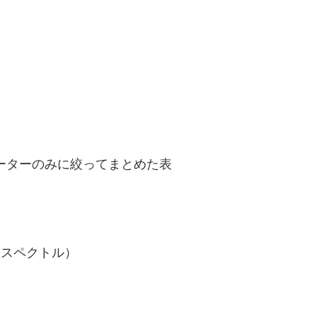
。
ーターのみに絞ってまとめた表
数スペクトル）