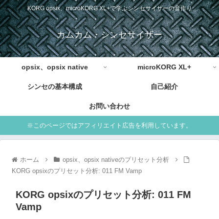
KORG opsix、microKORG XL+で学ぶシンセサイザーの音作り
カムカム・シンセサイザー
opsix、opsix native
microKORG XL+
シンセの基本構成
自己紹介
お問い合わせ
※このページではアフィリエイト広告を利用しています。
ホーム
opsix、opsix nativeのプリセット分析
KORG opsixのプリセット分析: 011 FM Vamp
KORG opsixのプリセット分析: 011 FM
Vamp