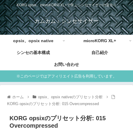
KORG opsix、microKORG XL+で学ぶシンセサイザーの音作り
カムカム・シンセサイザー
opsix、opsix native
microKORG XL+
シンセの基本構成
自己紹介
お問い合わせ
※このページではアフィリエイト広告を利用しています。
ホーム
opsix、opsix nativeのプリセット分析
KORG opsixのプリセット分析: 015 Overcompressed
KORG opsixのプリセット分析: 015
Overcompressed