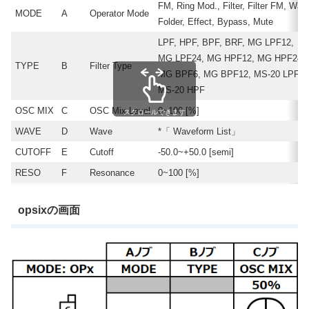
FM, Ring Mod., Filter, Filter FM, Wav
MODE
A
Operator Mode
Folder, Effect, Bypass, Mute
LPF, HPF, BPF, BRF, MG LPF12,
MG LPF24, MG HPF12, MG HPF24,
TYPE
B
Filter Type
MG BPF6, MG BPF12, MS-20 LPF,
MS-20 HPF
OSC MIX
C
OSC Mix Level
0~100 [%]
スクロールできます
WAVE
D
Wave
*「 Waveform List」
CUTOFF
E
Cutoff
-50.0~+50.0 [semi]
RESO
F
Resonance
0~100 [%]
opsixの画面