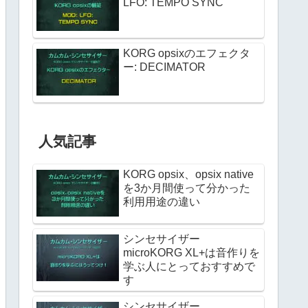
LFO: TEMPO SYNC
KORG opsixのエフェクタ
ー: DECIMATOR
人気記事
KORG opsix、opsix native
を3か月間使って分かった
利用用途の違い
シンセサイザー
microKORG XL+は音作りを
学ぶ人にとっておすすめで
す
シンセサイザー