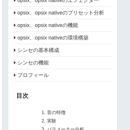
opsix、opsix nativeのエフェクター
opsix、opsix nativeのプリセット分析
opsix、opsix nativeの機能
opsix、opsix nativeの環境構築
シンセの基本構成
シンセの機能
プロフィール
目次
音の特徴
実験
パラメーター分析