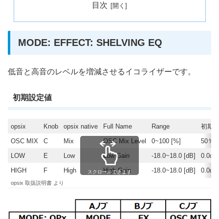
目次
MODE: EFFECT: SHELVING EQ
低音と高音のレベルを増減させるイコライザーです。
初期設定値
opsix
Knob
opsix native
Full Name
Range
初期
OSC MIX
C
Mix
OSC Mix Level
0~100 [%]
50％
LOW
E
Low
Low Gain
-18.0~18.0 [dB]
0.0dB
HIGH
F
High
High Gain
-18.0~18.0 [dB]
0.0dB
スクロールできます
opsix 取扱説明書 より