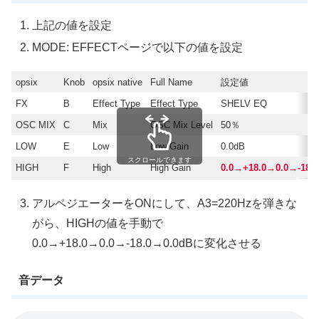
上記の値を設定
MODE: EFFECTページで以下の値を設定
opsix
Knob
opsix native
Full Name
設定値
FX
B
Effect Type
Effect Type
SHELV EQ
OSC MIX
C
Mix
OSC Mix Level
50％
LOW
E
Low
Low Gain
0.0dB
スクロールできます
HIGH
F
High
High Gain
0.0→+18.0→0.0→-18.
アルペジエーターをONにして、A3=220Hzを弾きな
がら、HIGHの値を手動で
0.0→+18.0→0.0→-18.0→0.0dBに変化させる
音データ