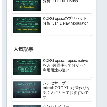
分析: 211 Funk Bass
KORG opsixのプリセット
分析: 314 Delay Modulator
人気記事
KORG opsix、opsix native
を3か月間使って分かった
利用用途の違い
シンセサイザー
microKORG XL+は音作りを
学ぶ人にとっておすすめで
す
シンセサイザー