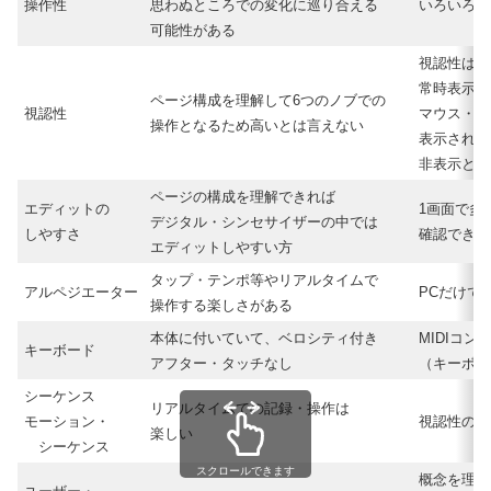
操作性
思わぬところでの変化に巡り合える
いろいろ考
可能性がある
視認性は高
常時表示さ
ページ構成を理解して6つのノブでの
視認性
マウス・ポ
操作となるため高いとは言えない
表示される
非表示とな
ページの構成を理解できれば
エディットの
1画面で多
デジタル・シンセサイザーの中では
しやすさ
確認できる
エディットしやすい方
タップ・テンポ等やリアルタイムで
アルペジエーター
PCだけで
操作する楽しさがある
本体に付いていて、ベロシティ付き
MIDIコン
キーボード
アフター・タッチなし
（キーボー
シーケンス
リアルタイムでの記録・操作は
モーション・
視認性の高
楽しい
シーケンス
スクロールできます
概念を理解