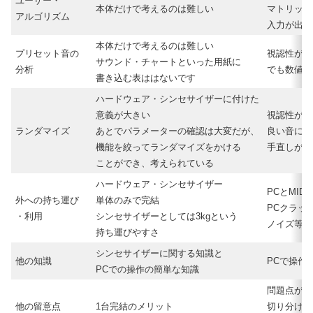
ユーザー・
本体だけで考えるのは難しい
マトリック
アルゴリズム
入力が出来
本体だけで考えるのは難しい
プリセット音の
視認性が高
サウンド・チャートといった用紙に
分析
でも数値が
書き込む表ははないです
ハードウェア・シンセサイザーに付けた
意義が大きい
視認性が高
ランダマイズ
あとでパラメーターの確認は大変だが、
良い音に巡
機能を絞ってランダマイズをかける
手直しが楽
ことができ、考えられている
ハードウェア・シンセサイザー
PCとMI
外への持ち運び
単体のみで完結
PCクラッ
・利用
シンセサイザーとしては3kgという
ノイズ等の
持ち運びやすさ
シンセサイザーに関する知識と
他の知識
PCで操作
PCでの操作の簡単な知識
問題点があ
他の留意点
1台完結のメリット
切り分けや