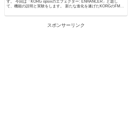
す。 今回は「KORG opsixのエフェクター: ENHANCER」と題し
て、機能の説明と実験をします。 新たな進化を遂げたKORGのFMシ
ンセサイザ...
スポンサーリンク