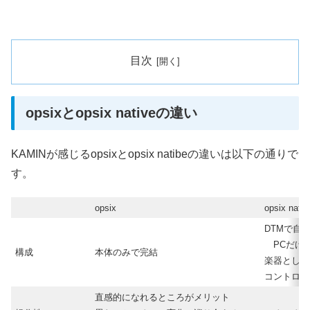
目次
opsixとopsix nativeの違い
KAMINが感じるopsixとopsix natibeの違いは以下の通りで
す。
opsix
opsix nativ
DTMで自
PCだけ
構成
本体のみで完結
楽器として
コントロー
直感的になれるところがメリット