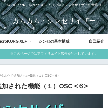
KORG opsix、microKORG XL+で学ぶシンセサイザーの音作り
カムカム・シンセサイザー
icroKORG XL+
シンセの基本構成
自己紹介
※このページではアフィリエイト広告を利用しています。
ジタル化で追加された機能（１）OSC <６>
加された機能（１）OSC <６>